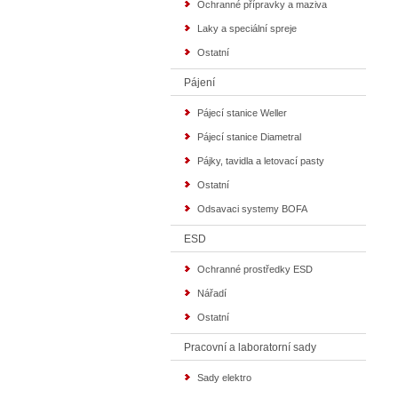
Ochranné přípravky a maziva
Laky a speciální spreje
Ostatní
Pájení
Pájecí stanice Weller
Pájecí stanice Diametral
Pájky, tavidla a letovací pasty
Ostatní
Odsavaci systemy BOFA
ESD
Ochranné prostředky ESD
Nářadí
Ostatní
Pracovní a laboratorní sady
Sady elektro