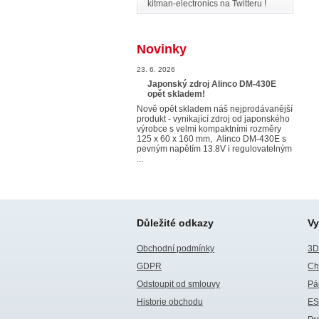
kitman-electronics na Twitteru !
Novinky
23. 6. 2026
Japonský zdroj Alinco DM-430E
opět skladem!
Nově opět skladem náš nejprodávanější
produkt - vynikající zdroj od japonského
výrobce s velmi kompaktními rozměry
125 x 60 x 160 mm, Alinco DM-430E s
pevným napětím 13.8V i regulovatelným
...
Důležité odkazy
Vy
Obchodní podmínky
3D 
GDPR
Ch
Odstoupit od smlouvy
Pá
Historie obchodu
E