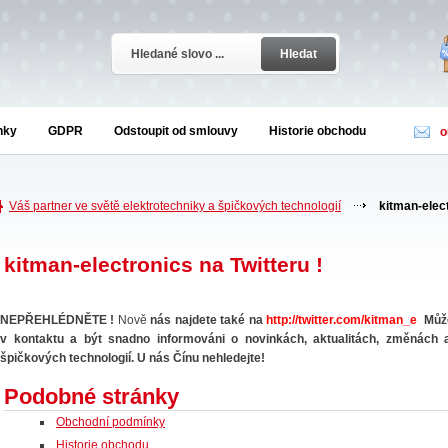
Hledat
nky
GDPR
Odstoupit od smlouvy
Historie obchodu
o
Váš partner ve světě elektrotechniky a špičkových technologií
kitman-elect
kitman-electronics na Twitteru !
NEPŘEHLÉDNĚTE !
Nově
nás najdete také na
http://twitter.com/kitman_e
Může
v kontaktu a být snadno informováni o novinkách, aktualitách, změnách 
špičkových technologií. U nás Čínu nehledejte!
Podobné stránky
Obchodní podmínky
Historie obchodu