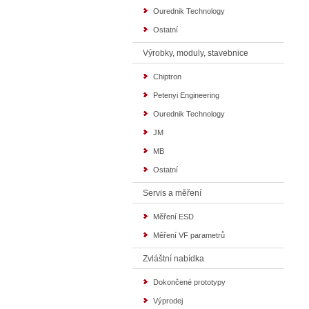
Ourednik Technology
Ostatní
Výrobky, moduly, stavebnice
Chiptron
Petenyi Engineering
Ourednik Technology
JM
MB
Ostatní
Servis a měření
Měření ESD
Měření VF parametrů
Zvláštní nabídka
Dokončené prototypy
Výprodej