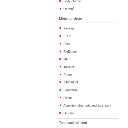
Sady chemie
Ostatní
Měřící přístroje
Keysight
ELSY
Pokit
RigExpert
MFJ
Toellner
Procom
STATRON
Diametral
Alinco
Adaptéry, přechody, redukce, sety
Ostatní
Testovací zařízení