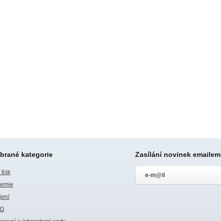
brané kategorie
Zasílání novinek emailem
tisk
emie
jení
SD