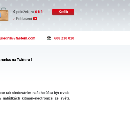
0
položek, za
0
Kč
Košík
Přihlášení
urednik
@fastem.com
608 230 010
ronics na Twitteru !
te tak sledováním našeho účtu být trvale
a nabídkách kitman-electronics ze světa