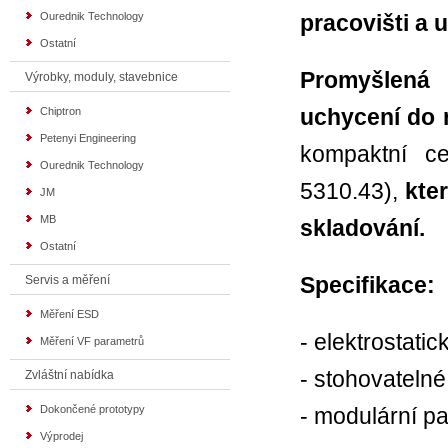
Ourednik Technology
pracovišti
a u
Ostatní
Promyšlená
Výrobky, moduly, stavebnice
uchycení do 
Chiptron
Petenyi Engineering
kompaktní c
Ourednik Technology
5310.43),
kte
JM
MB
skladování.
Ostatní
Specifikace:
Servis a měření
Měření ESD
- elektrostati
Měření VF parametrů
- stohovatelné
Zvláštní nabídka
Dokončené prototypy
- modulární p
Výprodej