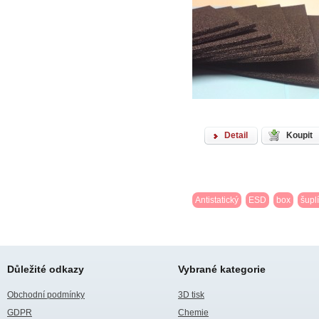
Detail
Koupit
Antistatický
ESD
box
šupl
Důležité odkazy
Vybrané kategorie
Obchodní podmínky
3D tisk
GDPR
Chemie