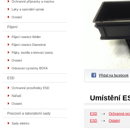
Ochranné přípravky a maziva
Laky a speciální spreje
Ostatní
Pájení
Pájecí stanice Weller
Pájecí stanice Diametral
Pájky, tavidla a letovací pasty
Ostatní
Odsavaci systemy BOFA
Přidat na facebook
ESD
Ochranné prostředky ESD
Umístění E
Nářadí
Ostatní
Pracovní a laboratorní sady
ESD
Ochranné pr
ESD
Ostatní
Sady elektro