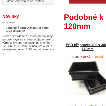
kitman-electronics na Twitteru !
Podobné k 
Novinky
120mm
23. 6. 2026
Japonský zdroj Alinco DM-430E
opět skladem!
Nově opět skladem náš nejprodávanější
produkt - vynikající zdroj od japonského
výrobce s velmi kompaktními rozměry
ESD přepravka 400 x 300
125 x 60 x 160 mm, Alinco DM-430E s
170mm
pevným napětím 13.8V i regulovatelným
...
Cena:
498 Kč
10 DNÍ
/