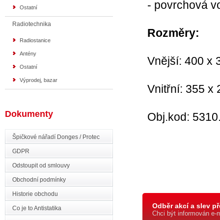
- povrchová vo
Ostatní
Radiotechnika
Rozměry:
Radiostanice
Antény
Vnější: 400 x
Ostatní
Výprodej, bazar
Vnitřní: 355 
Dokumenty
Obj.kod: 5310
Špičkové nářadí Donges / Protec
GDPR
Odstoupit od smlouvy
Obchodní podmínky
Historie obchodu
Odběr akcí a slev př
Co je to Antistatika
Chci být informován e-