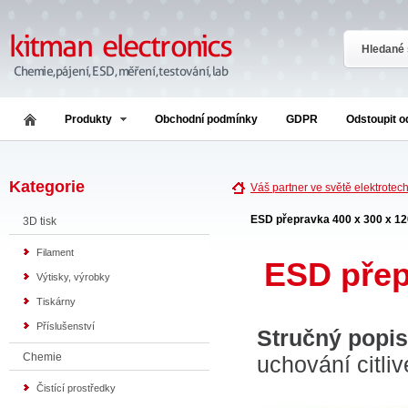
Produkty
Obchodní podmínky
GDPR
Odstoupit 
Kategorie
Váš partner ve světě elektrotec
ESD přepravka 400 x 300 x 
3D tisk
Filament
ESD přep
Výtisky, výrobky
Tiskárny
Příslušenství
Stručný popis
Chemie
uchování citli
Čistící prostředky