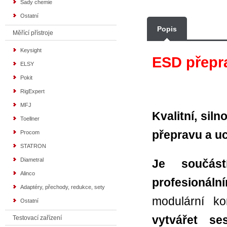
Sady chemie
Ostatní
Popis
Měřící přístroje
Keysight
ESD přepr
ELSY
Pokit
RigExpert
MFJ
Kvalitní, sil
Toellner
přepravu a uc
Procom
STATRON
Diametral
Je součás
Alinco
profesionáln
Adaptéry, přechody, redukce, sety
modulární ko
Ostatní
vytvářet s
Testovací zařízení