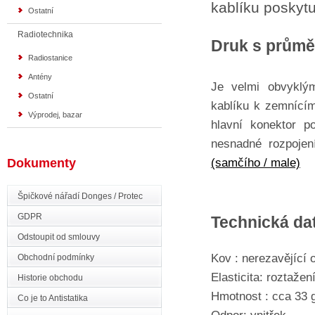
kablíku poskytu
Ostatní
Radiotechnika
Druk s průmě
Radiostanice
Antény
Je velmi obvyklým
Ostatní
kablíku k zemnícím
Výprodej, bazar
hlavní konektor p
nesnadné rozpojen
(samčího / male)
Dokumenty
Špičkové nářadí Donges / Protec
GDPR
Technická da
Odstoupit od smlouvy
Kov : nerezavějící o
Obchodní podmínky
Elasticita: roztažení
Historie obchodu
Hmotnost : cca 33 
Co je to Antistatika