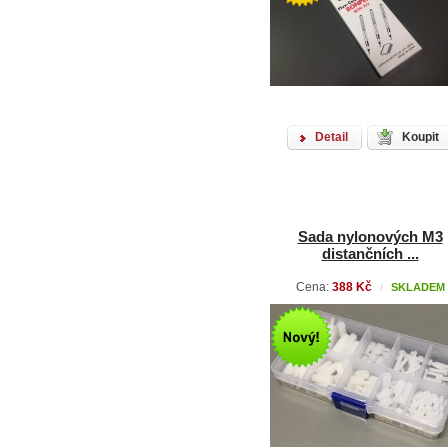
Detail
Koupit
Sada nylonových M3
distančních ...
Cena:
388 Kč
SKLADEM
/