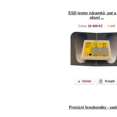
ESD tester náramků, pat 
obuvi ...
Cena:
16 488 Kč
7 DNÍ
/
Detail
Koupit
Precizní šroubováky - sad