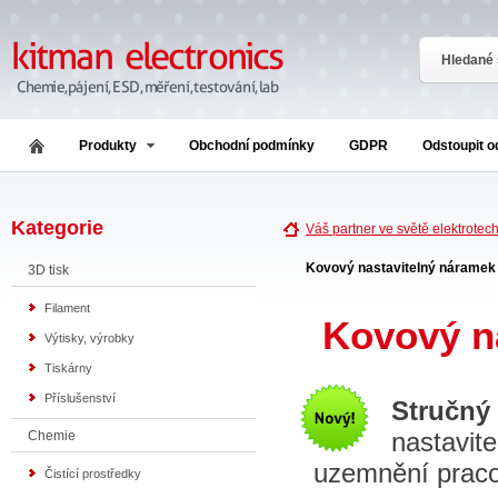
Produkty
Obchodní podmínky
GDPR
Odstoupit 
Kategorie
Váš partner ve světě elektrotec
Kovový nastavitelný náramek 
3D tisk
Filament
Kovový na
Výtisky, výrobky
Tiskárny
Příslušenství
Stručný
nastavit
Chemie
uzemnění pracov
Čistící prostředky