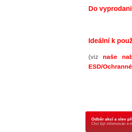
Do vyprodani
Ideální k pou
(viz
naše nab
ESD/Ochranné
Odběr akcí a slev př
Chci být informován e-