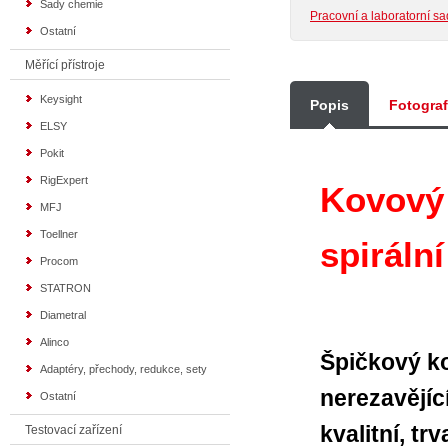
Sady chemie
Pracovní a laboratorní sa
Ostatní
Měřící přístroje
Keysight
Popis
Fotogra
ELSY
Pokit
RigExpert
Kovový 
MFJ
Toellner
spirální
Procom
STATRON
Diametral
Alinco
Špičkový k
Adaptéry, přechody, redukce, sety
nerezavějíc
Ostatní
kvalitní, t
Testovací zařízení