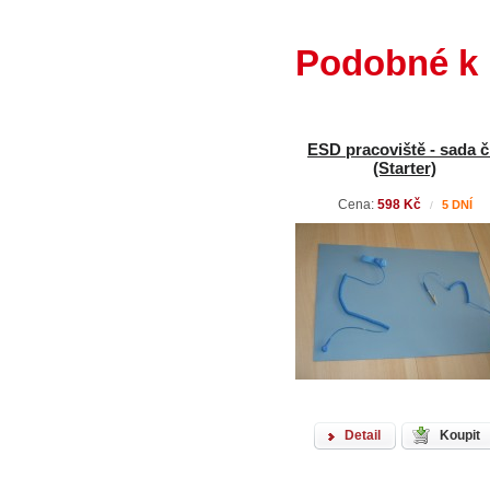
Podobné k 
ESD pracoviště - sada č
(Starter)
Cena:
598 Kč
5 DNÍ
/
Detail
Koupit