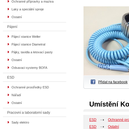
Ochranné přípravky a maziva
Laky a speciální spreje
Ostatní
Pájení
Pájecí stanice Weller
Pájecí stanice Diametral
Pájky, tavidla a letovací pasty
Ostatní
Odsavaci systemy BOFA
ESD
Přidat na facebook
Ochranné prostředky ESD
Nářadí
Umístění Ko
Ostatní
Pracovní a laboratorní sady
ESD
Ochranné pr
Sady elektro
ESD
Ostatní