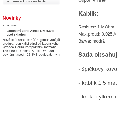
Odpor: vnitřek
kitman-electronics na Twitteru !
Kablík:
Novinky
23. 6. 2026
Resistor: 1 MOhm
Japonský zdroj Alinco DM-430E
Max.proud: 0,025 A
opět skladem!
Nově opět skladem náš nejprodávanější
Barva: modrá
produkt - vynikající zdroj od japonského
výrobce s velmi kompaktními rozměry
125 x 60 x 160 mm, Alinco DM-430E s
Sada obsahuj
pevným napětím 13.8V i regulovatelným
...
- špičkový ko
- kablík 1,5 m
- krokodýlkem 