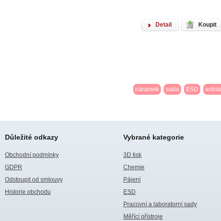
Detail
Koupit
náramek
sada
ESD
antist
Důležité odkazy
Vybrané kategorie
Obchodní podmínky
3D tisk
GDPR
Chemie
Odstoupit od smlouvy
Pájení
Historie obchodu
ESD
Pracovní a laboratorní sady
Měřící přístroje