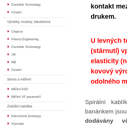
kontakt me
Ourednik Technology
Ostatní
drukem.
Výrobky, moduly, stavebnice
Chiptron
U levných t
Petenyi Engineering
Ourednik Technology
(stárnutí) 
JM
elasticity (
MB
kovový výro
Ostatní
Servis a měření
odolného ma
Měření ESD
Měření VF parametrů
Spirální kabl
Zvláštní nabídka
banánkem jsou 
Dokončené prototypy
dodávány vč
Výprodej