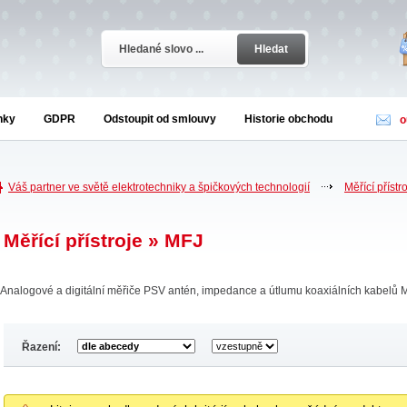
Hledat
nky
GDPR
Odstoupit od smlouvy
Historie obchodu
o
Váš partner ve světě elektrotechniky a špičkových technologií
Měřící přístr
Měřící přístroje » MFJ
Analogové a digitální měřiče PSV antén, impedance a útlumu koaxiálních kabelů 
Řazení: