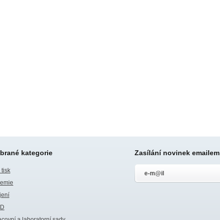
brané kategorie
Zasílání novinek emailem
tisk
emie
jení
SD
acovní a laboratorní sady