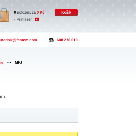
0
položek, za
0
Kč
Košík
Přihlášení
urednik
@fastem.com
608 230 010
oje
MFJ
MFJ