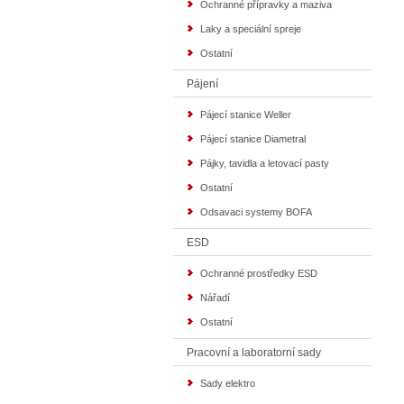
Ochranné přípravky a maziva
Laky a speciální spreje
Ostatní
Pájení
Pájecí stanice Weller
Pájecí stanice Diametral
Pájky, tavidla a letovací pasty
Ostatní
Odsavaci systemy BOFA
ESD
Ochranné prostředky ESD
Nářadí
Ostatní
Pracovní a laboratorní sady
Sady elektro