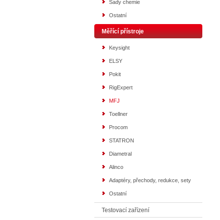
Sady chemie
Ostatní
Měřící přístroje
Keysight
ELSY
Pokit
RigExpert
MFJ
Toellner
Procom
STATRON
Diametral
Alinco
Adaptéry, přechody, redukce, sety
Ostatní
Testovací zařízení