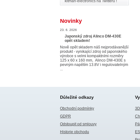
kitman-electronics na Twitteru !
Novinky
23. 6. 2026
Japonský zdroj Alinco DM-430E
opět skladem!
Nově opět skladem náš nejprodávanější
produkt - vynikající zdroj od japonského
výrobce s velmi kompaktními rozměry
125 x 60 x 160 mm, Alinco DM-430E s
pevným napětím 13.8V i regulovatelným
...
Důležité odkazy
Vy
Obchodní podmínky
3D 
GDPR
Ch
Odstoupit od smlouvy
Pá
Historie obchodu
E
Pr