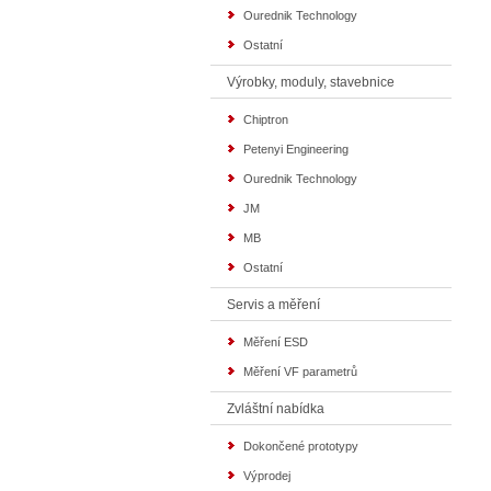
Ourednik Technology
Ostatní
Výrobky, moduly, stavebnice
Chiptron
Petenyi Engineering
Ourednik Technology
JM
MB
Ostatní
Servis a měření
Měření ESD
Měření VF parametrů
Zvláštní nabídka
Dokončené prototypy
Výprodej