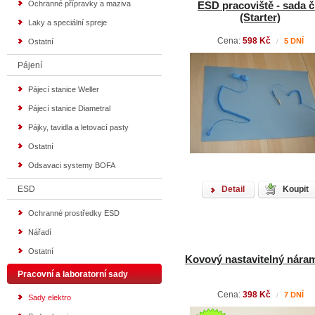
Ochranné přípravky a maziva
ESD pracoviště - sada č
(Starter)
Laky a speciální spreje
Cena:
598 Kč
5 DNÍ
Ostatní
/
Pájení
Pájecí stanice Weller
Pájecí stanice Diametral
Pájky, tavidla a letovací pasty
Ostatní
Odsavaci systemy BOFA
ESD
Detail
Koupit
Ochranné prostředky ESD
Nářadí
Ostatní
Kovový nastavitelný náram
Pracovní a laboratorní sady
Cena:
398 Kč
7 DNÍ
/
Sady elektro