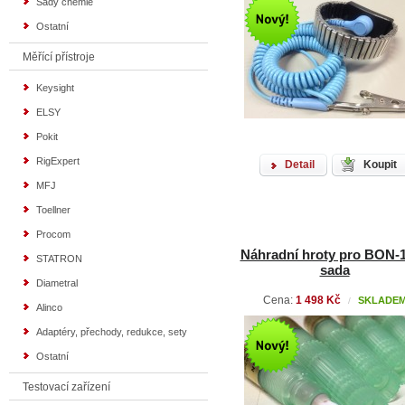
Sady chemie
Ostatní
Měřící přístroje
Keysight
ELSY
Pokit
RigExpert
Detail
Koupit
MFJ
Toellner
Procom
Náhradní hroty pro BON-1
STATRON
sada
Diametral
Cena:
1 498 Kč
SKLADE
/
Alinco
Adaptéry, přechody, redukce, sety
Ostatní
Testovací zařízení