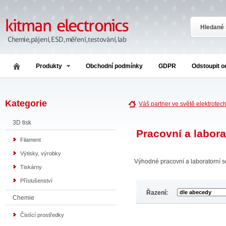
Produkty
Obchodní podmínky
GDPR
Odstoupit 
Kategorie
Váš partner ve světě elektrotec
3D tisk
Pracovní a labora
Filament
Výtisky, výrobky
Výhodné pracovní a laboratorní s
Tiskárny
Příslušenství
Řazení:
Chemie
Čistící prostředky