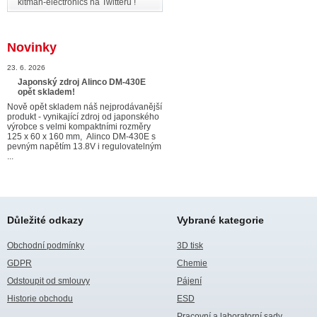
kitman-electronics na Twitteru !
Novinky
23. 6. 2026
Japonský zdroj Alinco DM-430E
opět skladem!
Nově opět skladem náš nejprodávanější
produkt - vynikající zdroj od japonského
výrobce s velmi kompaktními rozměry
125 x 60 x 160 mm, Alinco DM-430E s
pevným napětím 13.8V i regulovatelným
...
Důležité odkazy
Vybrané kategorie
Obchodní podmínky
3D tisk
GDPR
Chemie
Odstoupit od smlouvy
Pájení
Historie obchodu
ESD
Pracovní a laboratorní sady