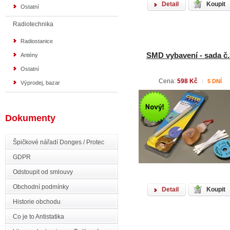
Detail
Koupit
Ostatní
Radiotechnika
Radiostanice
SMD vybavení - sada č.
Antény
Ostatní
Cena:
598 Kč
5 DNÍ
/
Výprodej, bazar
Dokumenty
Špičkové nářadí Donges / Protec
GDPR
Odstoupit od smlouvy
Obchodní podmínky
Detail
Koupit
Historie obchodu
Co je to Antistatika