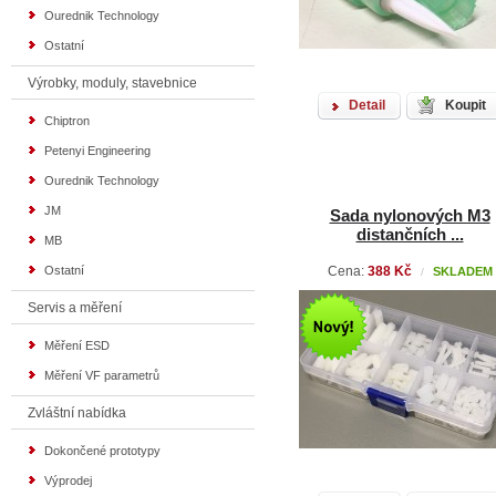
Ourednik Technology
Ostatní
Výrobky, moduly, stavebnice
Detail
Koupit
Chiptron
Petenyi Engineering
Ourednik Technology
JM
Sada nylonových M3
distančních ...
MB
Ostatní
Cena:
388 Kč
SKLADEM
/
Servis a měření
Měření ESD
Měření VF parametrů
Zvláštní nabídka
Dokončené prototypy
Výprodej