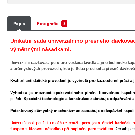
Popis
Fotografie
3
Unikátní sada univerzálního přesného dávkova
výměnnými násadkami.
Univerzální
dávkovací pero pro veškerá tavidla a jiné technické kap
a průmyslových provozech, kde je třeba precisní a přesné dávková
Kvalitní antistatické provedení je vyvinuté pro každodenní práci 
Výhodou je možnost opakovatelného plnění libovolnou kapalin
potřeb.
Speciální technologie a konstrukce zabraňuje odpařování
a 
Patentovaný důmyslný mechanizmus zabraňuje odkapávání kapalin
Univerzálnost použití umožňuje použít
pero jako čistící kartáček
fluxpen s filcovou násadkou při naplnění pera tavidlem
. Obsah pera