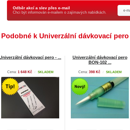
Odběr akcí a slev přes e-mail
Chci být informován e-mailem o zajímavých nabídkách.
Podobné k Univerzální dávkovací pero 
Univerzální dávkovací pero - ...
Univerzální dávkovací pero
BON-102 ...
Cena:
1 648 Kč
Cena:
398 Kč
SKLADEM
SKLADEM
/
/