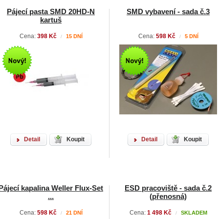
Pájecí pasta SMD 20HD-N
SMD vybavení - sada č.3
kartuš
Cena:
398 Kč
Cena:
598 Kč
15 DNÍ
5 DNÍ
/
/
Detail
Koupit
Detail
Koupit
Pájecí kapalina Weller Flux-Set
ESD pracoviště - sada č.2
...
(přenosná)
Cena:
598 Kč
Cena:
1 498 Kč
21 DNÍ
SKLADEM
/
/