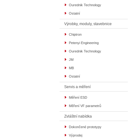
Ourednik Technology
Ostatní
Výrobky, moduly, stavebnice
Chiptron
Petenyi Engineering
Ourednik Technology
JM
MB
Ostatní
Servis a měření
Měření ESD
Měření VF parametrů
Zvláštní nabídka
Dokončené prototypy
Výprodej