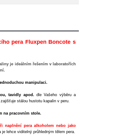
cího pera Fluxpen Boncote s
aliny je ideálním řešením v laboratořích
ní.
a jednoduchou manipulaci.
ou, tavidly apod.
dle Vašeho výběru a
zajišťuje stálou hustotu kapalin v peru.
 na pracovním stole.
 při naplnění pera alkoholem nebo jako
 je lehce viditelný průhledným tělem pera.