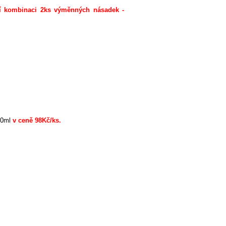
ní kombinaci 2ks výměnných násadek -
20ml
v ceně 98Kč/ks.