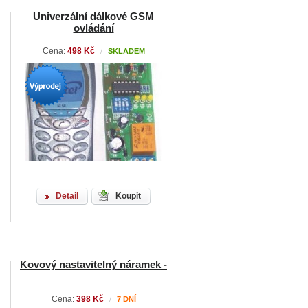
Univerzální dálkové GSM
ovládání
Cena:
498 Kč
SKLADEM
/
Detail
Koupit
Kovový nastavitelný náramek -
Cena:
398 Kč
7 DNÍ
/