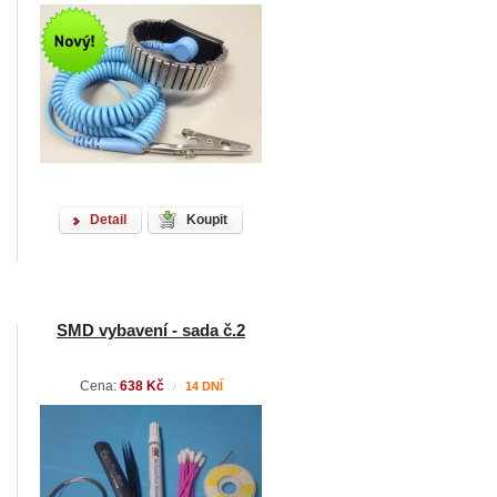
Detail
Koupit
SMD vybavení - sada č.2
Cena:
638 Kč
14 DNÍ
/