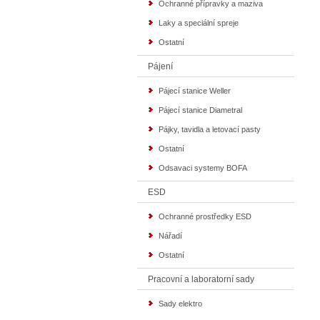
Ochranné přípravky a maziva
Laky a speciální spreje
Ostatní
Pájení
Pájecí stanice Weller
Pájecí stanice Diametral
Pájky, tavidla a letovací pasty
Ostatní
Odsavaci systemy BOFA
ESD
Ochranné prostředky ESD
Nářadí
Ostatní
Pracovní a laboratorní sady
Sady elektro