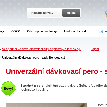
Hledat
nky
GDPR
Odstoupit od smlouvy
Historie obchodu
o
Váš partner ve světě elektrotechniky a špičkových technologií
Pájení
Univerzální dávkovací pero - sada Boncote c.1
Univerzální dávkovací pero -
Stručný popis:
Unikátní sada univerzálního přesného dáv
technické kapaliny
Dostup