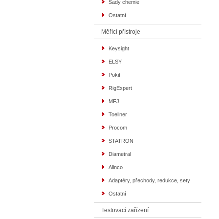
Sady chemie
Ostatní
Měřící přístroje
Keysight
ELSY
Pokit
RigExpert
MFJ
Toellner
Procom
STATRON
Diametral
Alinco
Adaptéry, přechody, redukce, sety
Ostatní
Testovací zařízení