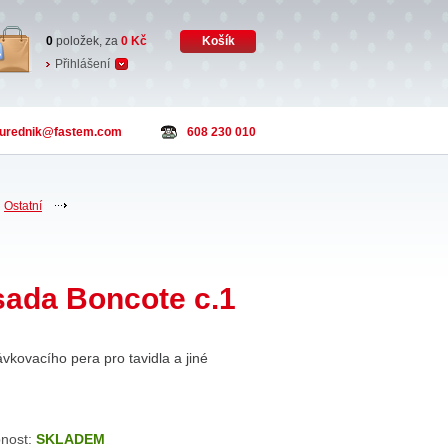
0
položek, za
0
Kč
Košík
Přihlášení
urednik
@fastem.com
608 230 010
Ostatní
 sada Boncote c.1
kovacího pera pro tavidla a jiné
nost:
SKLADEM