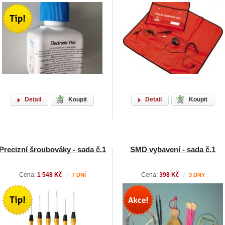
Detail
Koupit
Detail
Koupit
Precizní šroubováky - sada č.1
SMD vybavení - sada č.1
Cena:
1 548 Kč
Cena:
398 Kč
7 DNÍ
3 DNY
/
/